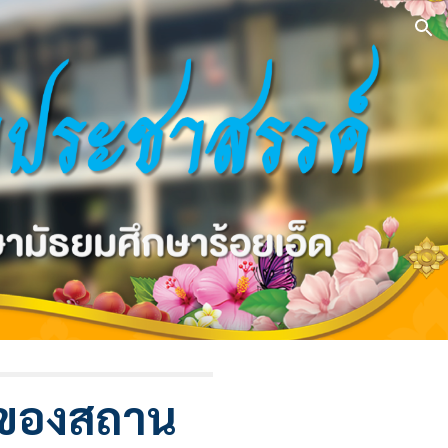
ion
พของสถาน