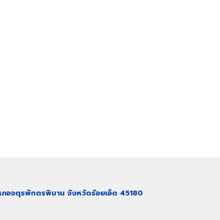
ภอจตุรพักตรพิมาน จังหวัดร้อยเอ็ด 4518
0