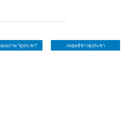
ุณภาพ "ดู่ประชา"
กลยุทธ์ชาวดู่ประชา